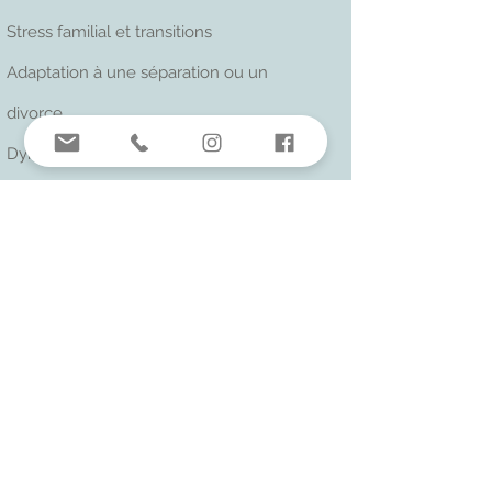
Stress familial et transitions
Adaptation à une séparation ou un
divorce
Dynamiques de familles recomposées
Enjeux culturels et intergénérationnels
Bien-être émotionnel
Déconnexion émotionnelle au sein de
la famille
Stress ayant un impact sur les relations
familiales