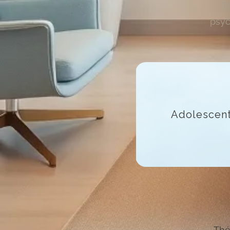
T
psyc
Adolescen
Thé