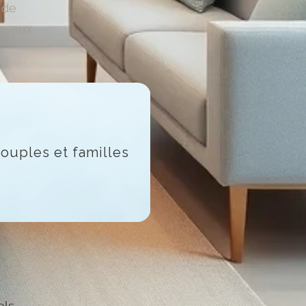
 de
s, aux
ouples et familles
els