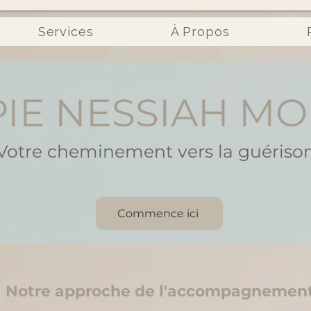
Services
À Propos
IE NESSIAH M
Votre cheminement vers la guériso
Commence ici
Notre approche de l'accompagnemen