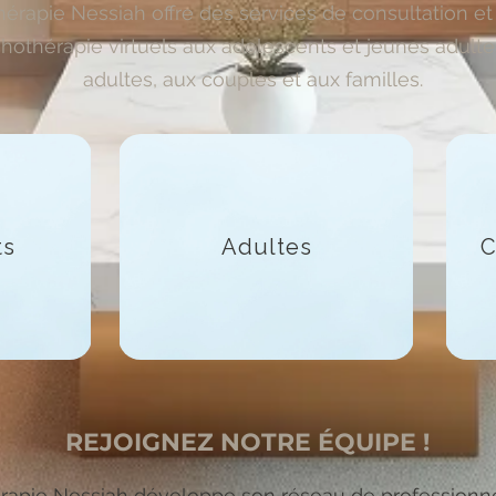
hérapie Nessiah offre des services de consultation et
hothérapie virtuels aux adolescents et jeunes adulte
adultes, aux couples et aux familles.
ts
Adultes
C
REJOIGNEZ NOTRE ÉQUIPE !
rapie Nessiah développe son réseau de professionn