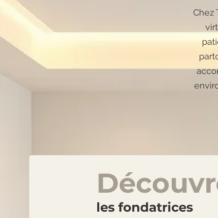
Chez 
vir
pat
part
acco
envir
Découvr
les fondatrices