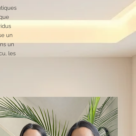
utiques
aque
vidus
se un
ans un
u, les